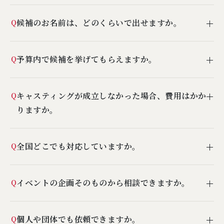
くのプロダクションとつながりがありますので、事務所を
もちろんです。「誰に依頼すればよいかわからない」とい
横断してお探しできます。ご希望のお名前があれば、まず
候補のお名前は、どのくらいで出せますか。
Q
うご相談を最も多くいただいています。目的・ご予算・当
はお聞かせください。
日の雰囲気などをお聞かせいただければ、複数の候補をご
スケジュールの確保を伴わない「お名前のご提案」だけで
提案します。
予算内で候補を挙げてもらえますか。
Q
あれば、特殊なケースを除いて30分ほどでご返答できま
す。企画のご検討段階でのリスト作成にも対応します。
金額別のご提案がすぐにできます。「この予算で何が可能
キャスティングが成立しなかった場合、費用はかか
Q
か」というかたちでお尋ねいただければ、その範囲で実現
りますか。
できる案をお出しします。
費用はいただきません。何度でもご相談いただけますの
全国どこでも対応していますか。
Q
で、お気軽にお声がけください。
全国どこでも対応します。移動・宿泊を含めた条件につい
イベントの企画そのものから相談できますか。
Q
ても、あらかじめ整理してご案内します。
承ります。過去の企画例が多数ありますので、ご相談内容
個人や団体でも依頼できますか。
Q
にあわせてご提案できます。ご予算に対して企画自体の見