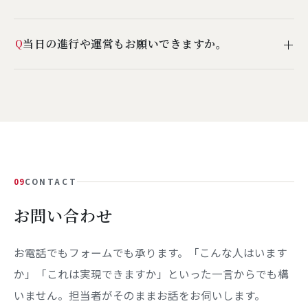
直しをご提案する場合もあります。
承っています。PTAやOB会など、個人でのご相談も多くい
当日の進行や運営もお願いできますか。
Q
ただいています。
本番当日は原則として弊社スタッフが同行し、出演者への
対応と進行の補助を行います。事前のお打ち合わせから当
日までを通してお任せいただけます。
09
CONTACT
お問い合わせ
お電話でもフォームでも承ります。「こんな人はいます
か」「これは実現できますか」といった一言からでも構
いません。担当者がそのままお話をお伺いします。