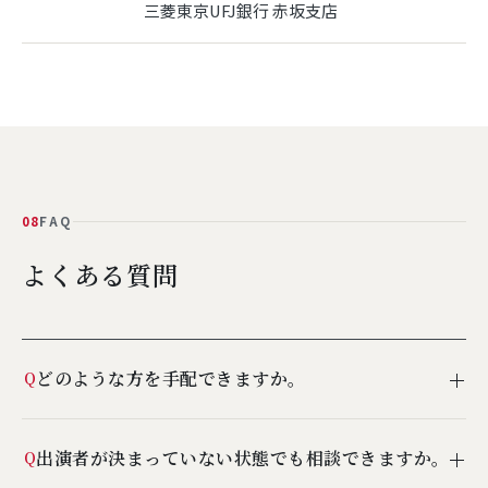
三菱東京UFJ銀行 赤坂支店
08
FAQ
よくある質問
どのような方を手配できますか。
Q
文化人・ミュージシャン・お笑い芸人・アスリート・モデ
出演者が決まっていない状態でも相談できますか。
Q
ル・俳優・料理人・司会など、幅広く対応しています。多