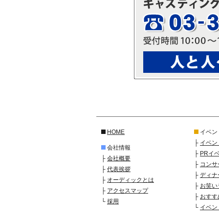
HOME
イベン
├
イベン
会社情報
├
PRイ
├
会社概要
├
コンサ
├
代表挨拶
├
ディナ
├
オーディックとは
├
お笑い
├
アクセスマップ
├
おすす
└
採用
└
イベン