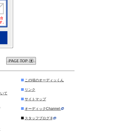
この頃のオーディッくん
リンク
ついて
サイトマップ
れ
オーディックChannel
スタッフブログ II
せ