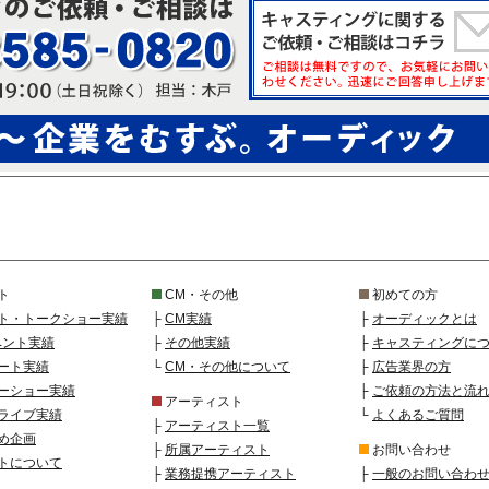
ト
CM・その他
初めての方
ト・トークショー実績
├
CM実績
├
オーディックとは
ベント実績
├
その他実績
├
キャスティングに
ート実績
└
CM・その他について
├
広告業界の方
ーショー実績
├
ご依頼の方法と流
アーティスト
ライブ実績
└
よくあるご質問
├
アーティスト一覧
め企画
├
所属アーティスト
お問い合わせ
トについて
├
業務提携アーティスト
├
一般のお問い合わ