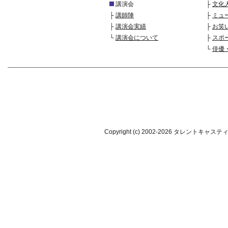
講演会
├
文化
├
講師陣
├
ミュ
├
講演会実績
├
お笑
└
講演会について
├
スポ
└
俳優
Copyright (c) 2002-
2026 タレントキャスティング