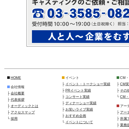
HOME
イベント
CM
├
イベント・トークショー実績
├
CM
会社情報
├
PRイベント実績
├
その
├
会社概要
├
コンサート実績
└
CM
├
代表挨拶
├
ディナーショー実績
├
オーディックとは
アー
├
お笑いライブ実績
├
アクセスマップ
├
アー
├
おすすめ企画
└
採用
├
所属
└
イベントについて
├
業務