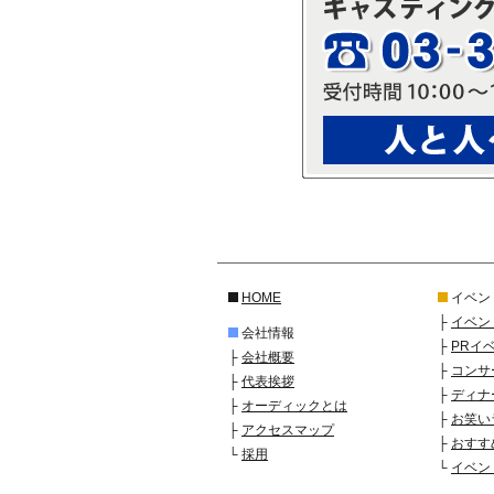
HOME
イベン
├
イベン
会社情報
├
PRイ
├
会社概要
├
コンサ
├
代表挨拶
├
ディナ
├
オーディックとは
├
お笑い
├
アクセスマップ
├
おすす
└
採用
└
イベン