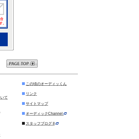
この頃のオーディッくん
リンク
ついて
サイトマップ
れ
オーディックChannel
スタッフブログ II
せ