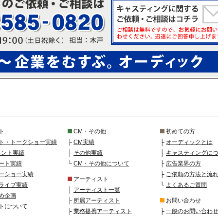
ト
CM・その他
初めての方
ト・トークショー実績
├
CM実績
├
オーディックとは
ベント実績
├
その他実績
├
キャスティングに
ート実績
└
CM・その他について
├
広告業界の方
ーショー実績
├
ご依頼の方法と流
アーティスト
ライブ実績
└
よくあるご質問
├
アーティスト一覧
め企画
├
所属アーティスト
お問い合わせ
トについて
├
業務提携アーティスト
├
一般のお問い合わ