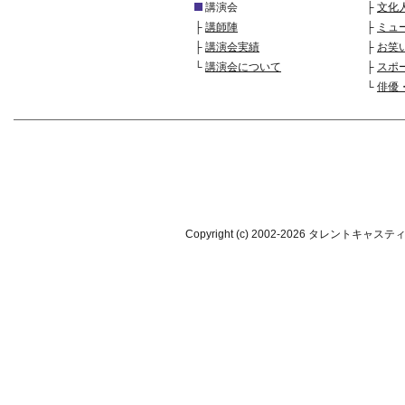
講演会
├
文化
├
講師陣
├
ミュ
├
講演会実績
├
お笑
└
講演会について
├
スポ
└
俳優
Copyright (c) 2002-
2026 タレントキャスティング