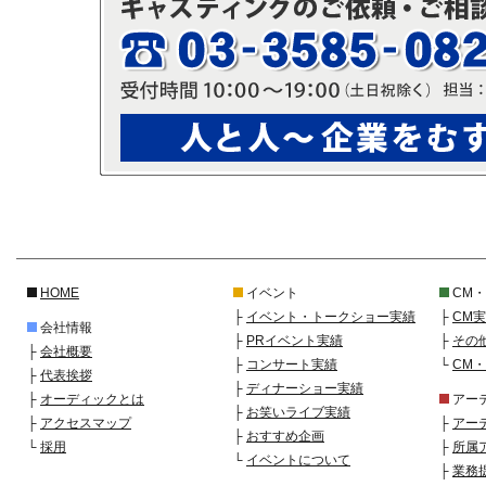
HOME
イベント
CM
├
イベント・トークショー実績
├
CM
会社情報
├
PRイベント実績
├
その
├
会社概要
├
コンサート実績
└
CM
├
代表挨拶
├
ディナーショー実績
├
オーディックとは
アー
├
お笑いライブ実績
├
アクセスマップ
├
アー
├
おすすめ企画
└
採用
├
所属
└
イベントについて
├
業務