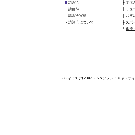
講演会
├
文化
├
講師陣
├
ミュ
├
講演会実績
├
お笑
└
講演会について
├
スポ
└
俳優
Copyright (c) 2002-
2026 タレントキャスティング