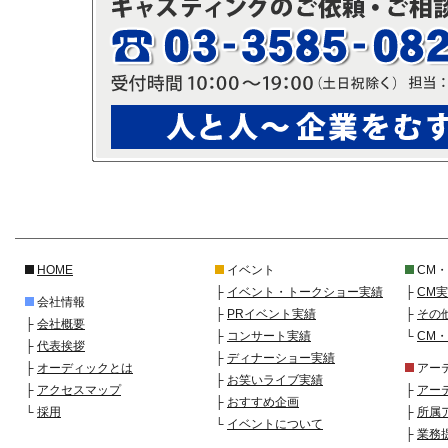
HOME
イベント
CM
├
イベント・トークショー実績
├
CM
会社情報
├
PRイベント実績
├
その
├
会社概要
├
コンサート実績
└
CM
├
代表挨拶
├
ディナーショー実績
├
オーディックとは
アー
├
お笑いライブ実績
├
アクセスマップ
├
アー
├
おすすめ企画
└
採用
├
所属
└
イベントについて
├
業務