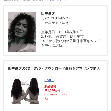
田中昌之
（元クリスタルキング）
たなかまさゆき
生年月日 1951年6月30日
出身地 佐賀県 伊万里市
15才から歌い始め佐世保米軍キャンプ
を中心に活動。
田中昌之のCD・DVD・ダウンロード商品をアマゾンで購入
Dear…
新品価格
￥1,646
から
(2014/8/16 01:49時
点)