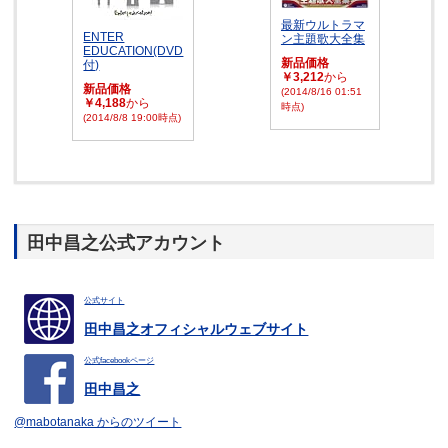
最新ウルトラマ
ENTER
ン主題歌大全集
EDUCATION(DVD
新品価格
付)
￥3,212
から
新品価格
(2014/8/16 01:51
￥4,188
から
時点)
(2014/8/8 19:00時点)
田中昌之公式アカウント
公式サイト
田中昌之オフィシャルウェブサイト
公式facebookページ
田中昌之
@mabotanaka からのツイート