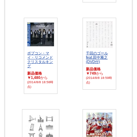
ポプコン・マ
千回のゴール
イ・リコメンド
feat.田中雅之
クリスタルキン
(DVD付)
グ
新品価格
新品価格
￥749
から
￥1,480
から
(2014/8/8 18:59時
(2014/8/8 18:58時
点)
点)