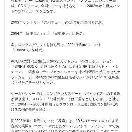
村義男、バーベQ和佐田（爆風スランプ）らとアニマルシスター結
成、CDリリース、全国ツアーを行うなど・・・2002年から新人バン
ドのプロデュースをこなす。
2003年サントリー「スパチュー」のCFで稲垣吾郎と共演。
2004年『田中昌之』から『田中雅之』に改名。
常にロックスピリットを持ち続け、2004年Rockユニット
『Code≠G』を結成。
ACQUAの野沢道生氏とRockとカットショーのコラボレーション
『SPIRIT ROCK』五感に届くものには必ずSPIRIT魂がある・・・を
テーマに、表参道でライブカットショーを行い野沢氏の洗礼させたカ
ットショーと、本物のRockの融合は若者が失いかけたSPIRIT魂を感
じさせたステージとなった。
ゲームセンターでは、ロングラン人気ゲーム「バトルギア」の主題歌
が響き渡り、スロット「北斗の拳」では「愛をとりもどせ ! 」が止ま
ず、2004年～2008年間着うたダウンロード上位3位以内を獲得し続
ける異例の事態が続く。
同2005年春に発売になった『塊魂』は、10人のアーティストによる
音楽の展開を1つのテーマにしたゲームソフトで、メインテーマであ
る主題歌を歌い2005年には全米欧州に発売されるなど、この話題に