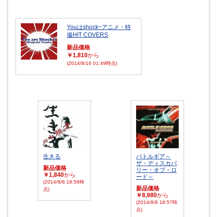
Youはshock~アニメ・特
撮HIT COVERS
新品価格
￥1,810
から
(2014/8/16 01:49時点)
生きる
バトルギア～
ザ・ディスカバ
新品価格
リー・オブ・ロ
￥1,840
から
ード～
(2014/8/8 18:56時
新品価格
点)
￥8,980
から
(2014/8/8 18:57時
点)