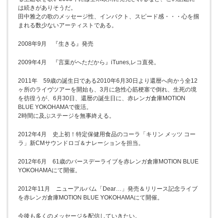
は続きがありそうだ。
田中雅之の歌のメッセージ性、インパクト、スピード感・・・心を掴
まれる数少ないアーティストである。
2008年9月 『生きる』発売
2009年4月 『言葉がへただから』iTunes,レコ直発。
2011年 59歳の誕生日である2010年6月30日より還暦へ向かう全12
ヶ所のライヴツアーを開始も、3月に急性心筋梗塞で倒れ、生死の境
を彷徨うが、6月30日、還暦の誕生日に、赤レンガ倉庫MOTION
BLUE YOKOHAMAで復活。
2時間に及ぶステージを無事終える。
2012年4月 史上初！特定保健用食品のコーラ「キリン メッツ コー
ラ」新CMサウンドロゴ＆ナレーションを担当。
2012年6月 61歳のバースデーライブを赤レンガ倉庫MOTION BLUE
YOKOHAMAにて開催。
2012年11月 ニューアルバム「Dear…」発売＆リリース記念ライブ
を赤レンガ倉庫MOTION BLUE YOKOHAMAにて開催。
今後も多くのメッセージを配信していきたい。