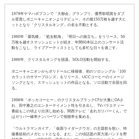
1979年ヤマハポプコンで「大都会」グランプリ、優秀歌唱賞をダブ
ル受賞しポニーキャニオンよりデビュー。その後150万枚を越す大ヒ
ットとなり「クリスタルキング」の名を不動とする。
1980年「蜃気楼」「処女航海」「明日への旅立ち」をリリース。50
万枚を越すスマッシュヒットが続き、年間60本以上のコンサート活
動をこなし、ライブアーティストとしても多忙な日々を過ごす。
1986年、クリスタルキングを脱退。SOLO活動を開始する。
ポニーキャニオンからポリドールに移籍後、初のソロシングル「100
カラットのサマーブロンズ」をリリース、UCCコーヒーのイメージ
ソングとなり、スマッシュヒットの作品となる。ソロ活動で全国を回
る。
1998年「ポッカコーヒー」のクリスタルブラックCFが大量にOAさ
れ、田中雅之のエンターテイメント性を引き出し、TVバラエティー
番組もこの頃より出演し始める。関西テレビ「走れガリバーくん」で
はガリバー確率ナンバーワンで視聴率を集める。
「ウルトラマンガイア」「仮面ライダークウガ」の主題歌を歌い、特
撮番組初のメガヒットとなる。また、この頃話題の実力派バンドを野