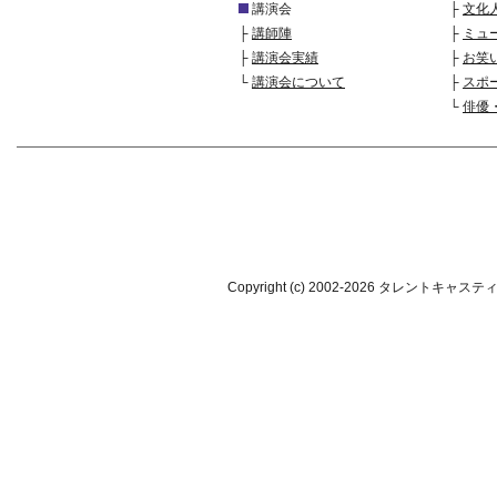
講演会
├
文化
├
講師陣
├
ミュ
├
講演会実績
├
お笑
└
講演会について
├
スポ
└
俳優
Copyright (c) 2002-
2026 タレントキャスティング