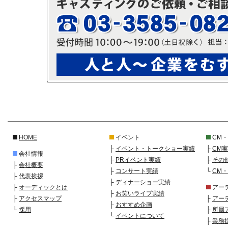
HOME
イベント
CM
├
イベント・トークショー実績
├
CM
会社情報
├
PRイベント実績
├
その
├
会社概要
├
コンサート実績
└
CM
├
代表挨拶
├
ディナーショー実績
├
オーディックとは
アー
├
お笑いライブ実績
├
アクセスマップ
├
アー
├
おすすめ企画
└
採用
├
所属
└
イベントについて
├
業務