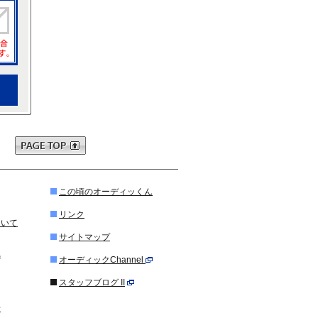
この頃のオーディッくん
リンク
ついて
サイトマップ
れ
オーディックChannel
スタッフブログ II
せ