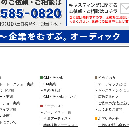
ト
CM・その他
初めての方
ト・トークショー実績
├
CM実績
├
オーディックとは
ベント実績
├
その他実績
├
キャスティングに
ート実績
└
CM・その他について
├
広告業界の方
ーショー実績
├
ご依頼の方法と流
アーティスト
ライブ実績
└
よくあるご質問
├
アーティスト一覧
め企画
├
所属アーティスト
お問い合わせ
トについて
├
業務提携アーティスト
├
一般のお問い合わ