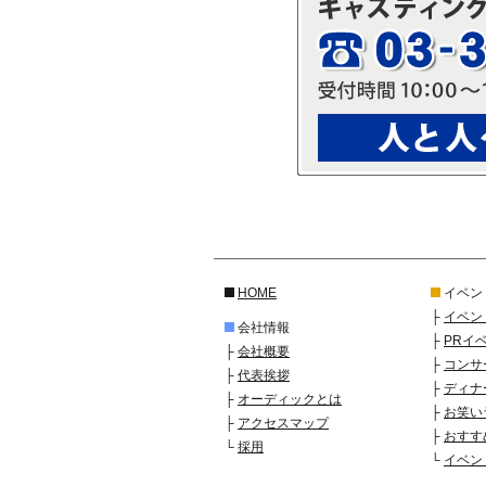
HOME
イベン
├
イベン
会社情報
├
PRイ
├
会社概要
├
コンサ
├
代表挨拶
├
ディナ
├
オーディックとは
├
お笑い
├
アクセスマップ
├
おすす
└
採用
└
イベン