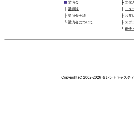
講演会
├
文化
├
講師陣
├
ミュ
├
講演会実績
├
お笑
└
講演会について
├
スポ
└
俳優
Copyright (c) 2002-
2026 タレントキャスティング