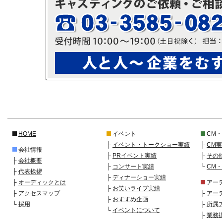
HOME
イベント
CM
├
イベント・トークショー実績
├
CM
会社情報
├
PRイベント実績
├
その
├
会社概要
├
コンサート実績
└
CM
├
代表挨拶
├
ディナーショー実績
├
オーディックとは
アー
├
お笑いライブ実績
├
アクセスマップ
├
アー
├
おすすめ企画
└
採用
├
所属
└
イベントについて
├
業務