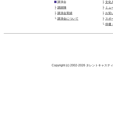
講演会
├
文化
├
講師陣
├
ミュ
├
講演会実績
├
お笑
└
講演会について
├
スポ
└
俳優
Copyright (c) 2002-
2026 タレントキャスティング