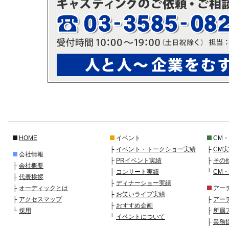
HOME
イベント
CM
├
イベント・トークショー実績
├
CM
会社情報
├
PRイベント実績
├
その
├
会社概要
├
コンサート実績
└
CM
├
代表挨拶
├
ディナーショー実績
├
オーディックとは
アー
├
お笑いライブ実績
├
アクセスマップ
├
アー
├
おすすめ企画
└
採用
├
所属
└
イベントについて
├
業務